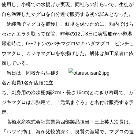
使用し、小樽での水揚げが実現。同社らの計らいで、生徒が
自ら漁獲したマグロを自分達で販売する初の試みとなった。
延縄漁でマグロを捕獲し、鮮度を保つために、船内ではら
わたとエラを取って保管。昨年の12月8日に実習船が小樽港
帰港時に、6〜7トンのバチマグロやキハダマグロ、ビンチョ
ウマグロ、カジキマグロを水揚げした。解体は加工業者に依
頼している。
当日は、同校から生徒3
名と職員1名が店頭に立
ち、刺身用の冷凍柵(幅2cm・長さ16cm)とにぎり寿司で、カ
ジキマグロは加熱用で、「元気まぐろ」と名付け販売する予
定。
高橋水産株式会社営業第四部製品担当・三上英人次長は、
「ハワイ沖は、海が比較的深く、良質の漁場で、マグロの担