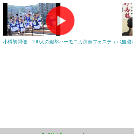
小樽初開催 100人の鍵盤ハーモニカ演奏フェスティバル
迫俊