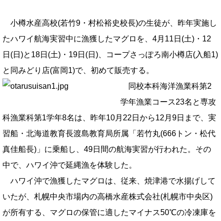
小樽水産高校(若竹9・村松裕史校長)の生徒が、昨年実施し
たハワイ航海実習中に漁獲したマグロを、4月11日(土)・12
日(日)と18日(土)・19日(日)、コープさっぽろ南小樽店(入船1)
と同みどり店(富岡1)で、初めて販売する。
同校本科海洋漁業科第2
学年漁業コース23名と専攻
科漁業科第1学年8名は、昨年10月22日から12月9日まで、実
習船・北海道教育長渡島教育局所属「若竹丸(666トン・松代
真佳船長)」に乗船し、49日間の航海実習が行われた。その
中で、ハワイ沖で延縄漁を体験した。
ハワイ沖で漁獲したマグロは、従来、焼津港で水揚げして
いたが、札幌中央市場内の高橋水産株式会社(札幌市中央区)
が所有する、マグロの保管に適したマイナス50℃の冷凍庫を