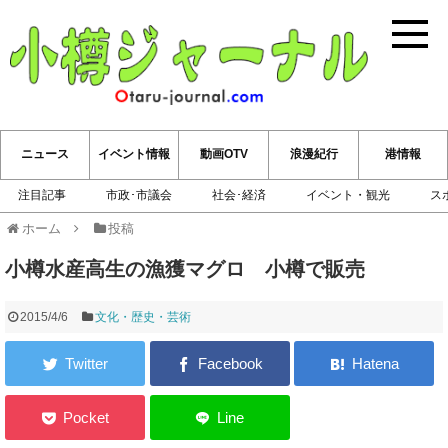
小樽ジ
ニュース
イベント情報
動画OTV
浪漫紀行
港情報
注目記事
市政･市議会
社会･経済
イベント・観光
ス
ホーム
投稿
小樽水産高生の漁獲マグロ 小樽で販売
2015/4/6
文化・歴史・芸術