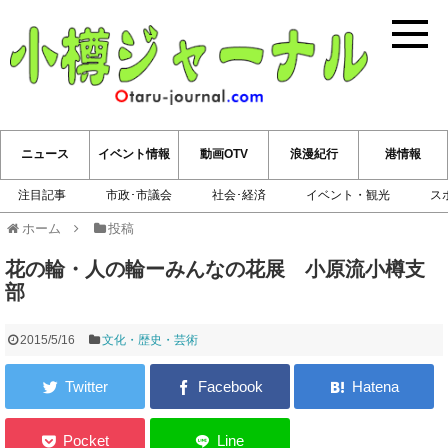
小樽ジ
ニュース
イベント情報
動画OTV
浪漫紀行
港情報
注目記事
市政･市議会
社会･経済
イベント・観光
ス
ホーム
投稿
花の輪・人の輪ーみんなの花展 小原流小樽支
部
2015/5/16
文化・歴史・芸術