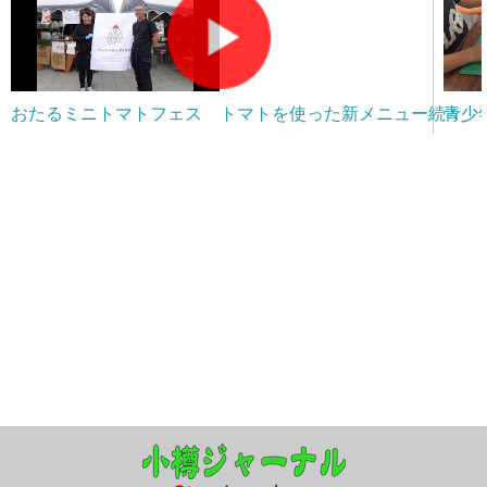
おたるミニトマトフェス トマトを使った新メニュー続々
青少