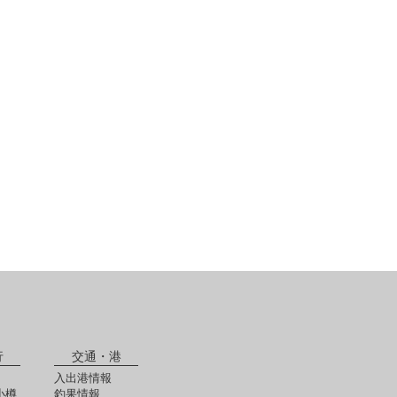
行
交通・港
入出港情報
小樽
釣果情報