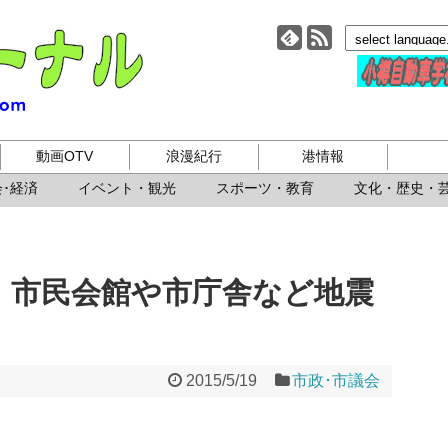
小樽ジャーナル
動画OTV
浪漫紀行
港情報
･経済
イベント・観光
スポーツ・教育
文化・歴史・
"！市民会館や市庁舎など地震
2015/5/19
市政･市議会