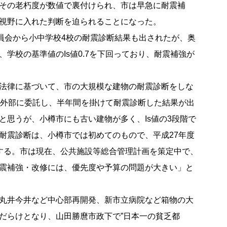
その老朽度が数値で裏付けられ、市は早急に耐震補
視野に入れた判断を迫られることになった。
員会から小中学校4校の耐震診断結果も出されたが、奥
学校の基準値のIs値0.7を下回っており、耐震補強が
法律に基づいて、市の大規模な建物の耐震診断をしな
に外部に委託し、半年間を掛けて耐震診断した結果が出
と思うが、小樽市にも古い建物が多く、Is値の3段階で
耐震診断は、小樽市では初めてのもので、平成27年度
する。市は現在、公共施設等総合管理計画を策定中で、
震補強・改修には、優先度や予算の問題が大きい」と
丸井今井など中心部再開発、新市立病院など箱物の大
だらけとなり、山田勝麿市政下で”日本一の貧乏都