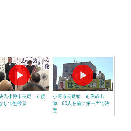
哉氏小樽市長選 立候
小樽市長選挙 迫俊哉出
なしで無投票
陣 80人を前に第一声で決
意