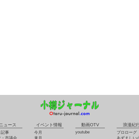
ニュース
イベント情報
動画OTV
浪漫紀
youtube
目記事
今月
プロローグ
政・市議会
来月
あずましい