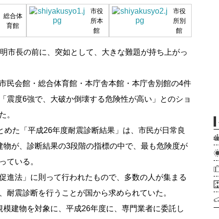
市役
市役
総合体
所本
所別
育館
館
館
明市長の前に、突如として、大きな難題が持ち上がっ
市民会館・総合体育館・本庁舎本館・本庁舎別館の4件
「震度6強で、大破か倒壊する危険性が高い」とのショ
た。
とめた「平成26年度耐震診断結果」は、市民が日常良
建物が、診断結果の3段階の指標の中で、最も危険度が
っている。
促進法」に則って行われたもので、多数の人が集まる
、耐震診断を行うことが国から求められていた。
模建物を対象に、平成26年度に、専門業者に委託し