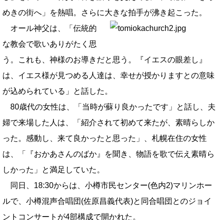
めきの街へ」を熱唱。さらに大きな拍手が沸き起こった。
オール神父は、「伝統的
な教会で歌いありがたく思
う。これも、神様のお導きだと思う。『イエスの眼差し』
は、イエス様が見つめる人達は、幸せが授かりますとの意味
が込められている」と話した。
80歳代の女性は、「当時が蘇り良かったです」と話し、夫
婦で来場した人は、「紹介されて初めて来たが、素晴らしか
った。感動し、来て良かったと思った」、札幌在住の女性
は、「『おかあさんのばか』を聞き、物語を歌で伝え素晴ら
しかった」と満足していた。
同日、18:30からは、小樽市民センター(色内2)マリンホー
ルで、小樽混声合唱団(佐原昌義代表)と同合唱団とのジョイ
ントコンサートが4部構成で開かれた。