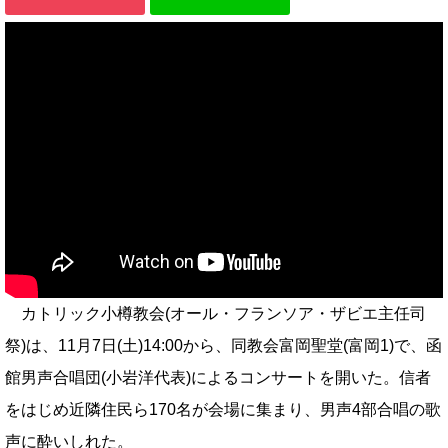
カトリック小樽教会(オール・フランソア・ザビエ主任司
祭)は、11月7日(土)14:00から、同教会富岡聖堂(富岡1)で、函
館男声合唱団(小岩洋代表)によるコンサートを開いた。信者
をはじめ近隣住民ら170名が会場に集まり、男声4部合唱の歌
声に酔いしれた。