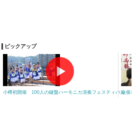
ピックアップ
小樽初開催 100人の鍵盤ハーモニカ演奏フェスティバル
迫俊