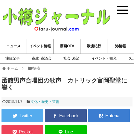
小樽ジ
ニュース
イベント情報
動画OTV
浪漫紀行
港情報
注目記事
市政･市議会
社会･経済
イベント・観光
ス
ホーム
投稿
函館男声合唱団の歌声 カトリック富岡聖堂に
響く
2015/11/7
文化・歴史・芸術