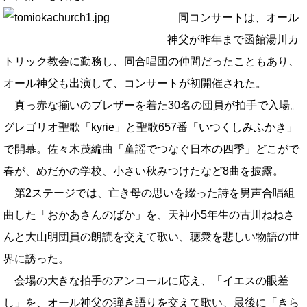
同コンサートは、オール
神父が昨年まで函館湯川カ
トリック教会に勤務し、同合唱団の仲間だったこともあり、
オール神父も出演して、コンサートが初開催された。
真っ赤な揃いのブレザーを着た30名の団員が拍手で入場。
グレゴリオ聖歌「kyrie」と聖歌657番「いつくしみふかき」
で開幕。佐々木茂編曲「童謡でつなぐ日本の四季」どこがで
春が、めだかの学校、小さい秋みつけたなど8曲を披露。
第2ステージでは、亡き母の思いを綴った詩を男声合唱組
曲した「おかあさんのばか」を、天神小5年生の古川ねねさ
んと大山明団員の朗読を交えて歌い、聴衆を悲しい物語の世
界に誘った。
会場の大きな拍手のアンコールに応え、「イエスの眼差
し」を、オール神父の弾き語りを交えて歌い、最後に「きら