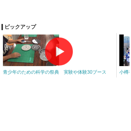
ピックアップ
青少年のための科学の祭典 実験や体験30ブース
小樽