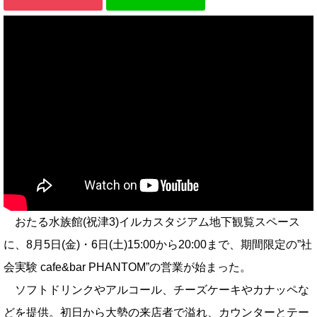
おたる水族館(祝津3)イルカスタジアム地下観覧スペース
に、8月5日(金)・6日(土)15:00から20:00まで、期間限定の”社
会実験 cafe&bar PHANTOM”の営業が始まった。
ソフトドリンクやアルコール、チーズケーキやカナッペな
どを提供。初日から大勢の来店者で溢れ、カウンターとテー