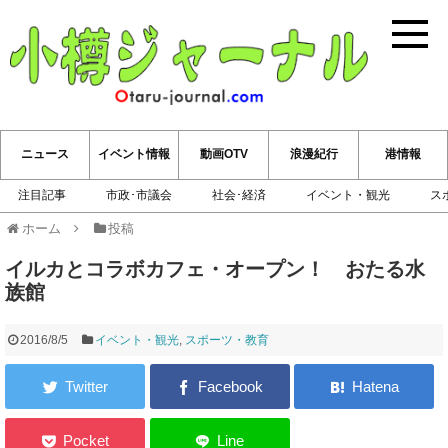
小樽ジ
ニュース
イベント情報
動画OTV
浪漫紀行
港情報
注目記事
市政･市議会
社会･経済
イベント・観光
ス
ホーム
投稿
イルカとコラボカフェ・オープン！ おたる水
族館
2016/8/5
イベント・観光
,
スポーツ・教育