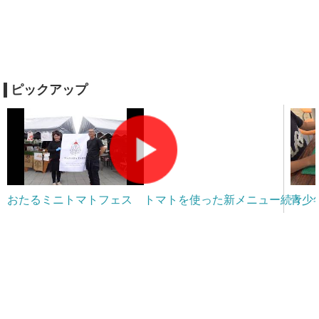
ピックアップ
おたるミニトマトフェス トマトを使った新メニュー続々
青少