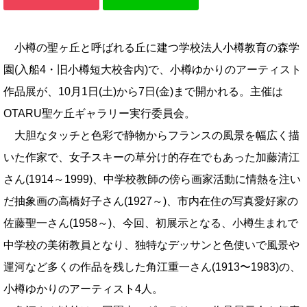
小樽の聖ヶ丘と呼ばれる丘に建つ学校法人小樽教育の森学
園(入船4・旧小樽短大校舎内)で、小樽ゆかりのアーティスト
作品展が、10月1日(土)から7日(金)まで開かれる。主催は
OTARU聖ケ丘ギャラリー実行委員会。
大胆なタッチと色彩で静物からフランスの風景を幅広く描
いた作家で、女子スキーの草分け的存在でもあった加藤清江
さん(1914～1999)、中学校教師の傍ら画家活動に情熱を注い
だ抽象画の高橋好子さん(1927～)、市内在住の写真愛好家の
佐藤聖一さん(1958～)、今回、初展示となる、小樽生まれで
中学校の美術教員となり、独特なデッサンと色使いで風景や
運河など多くの作品を残した角江重一さん(1913〜1983)の、
小樽ゆかりのアーティスト4人。