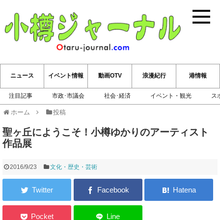
小樽ジ
ニュース
イベント情報
動画OTV
浪漫紀行
港情報
注目記事
市政･市議会
社会･経済
イベント・観光
ス
ホーム
投稿
聖ヶ丘にようこそ！小樽ゆかりのアーティスト
作品展
2016/9/23
文化・歴史・芸術