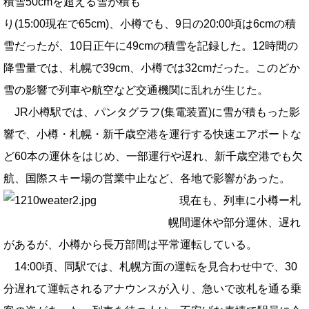
積雪50cmを超える雪が積も
り(15:00現在で65cm)、小樽でも、9日の20:00頃は6cmの積
雪だったが、10日正午に49cmの積雪を記録した。12時間の
降雪量では、札幌で39cm、小樽では32cmだった。このどか
雪の影響で列車や航空など交通機関に乱れが生じた。
JR小樽駅では、パンタグラフ(集電装置)に雪が積もった影
響で、小樽・札幌・新千歳空港を運行する快速エアポートな
ど60本の運休をはじめ、一部運行や遅れ、新千歳空港でも欠
航、国際スキー場の営業中止など、各地で影響があった。
現在も、列車に小樽ー札
幌間運休や部分運休、遅れ
があるが、小樽から長万部間は平常運転している。
14:00頃、同駅では、札幌方面の運転を見合わせ中で、30
分遅れて運転されるアナウンスが入り、急いで改札を通る乗