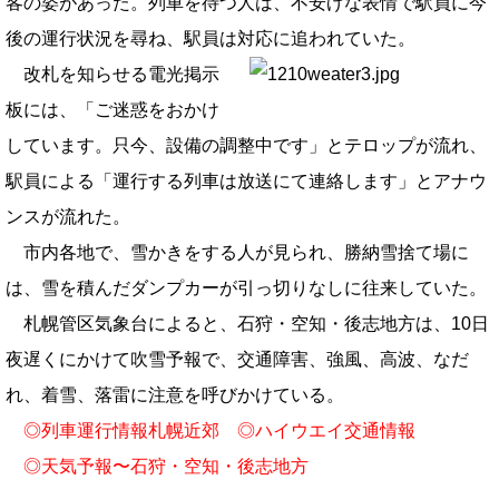
客の姿があった。列車を待つ人は、不安げな表情で駅員に今
後の運行状況を尋ね、駅員は対応に追われていた。
改札を知らせる電光掲示
板には、「ご迷惑をおかけ
しています。只今、設備の調整中です」とテロップが流れ、
駅員による「運行する列車は放送にて連絡します」とアナウ
ンスが流れた。
市内各地で、雪かきをする人が見られ、勝納雪捨て場に
は、雪を積んだダンプカーが引っ切りなしに往来していた。
札幌管区気象台によると、石狩・空知・後志地方は、10日
夜遅くにかけて吹雪予報で、交通障害、強風、高波、なだ
れ、着雪、落雷に注意を呼びかけている。
◎
列車運行情報札幌近郊
◎
ハイウエイ交通情報
◎
天気予報〜石狩・空知・後志地方