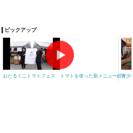
ピックアップ
おたるミニトマトフェス トマトを使った新メニュー続々
青少