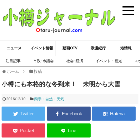
小樽ジ
ニュース
イベント情報
動画OTV
浪漫紀行
港情報
注目記事
市政･市議会
社会･経済
イベント・観光
ス
ホーム
投稿
小樽にも本格的な冬到来！ 未明から大雪
2016/12/10
四季・自然・天気