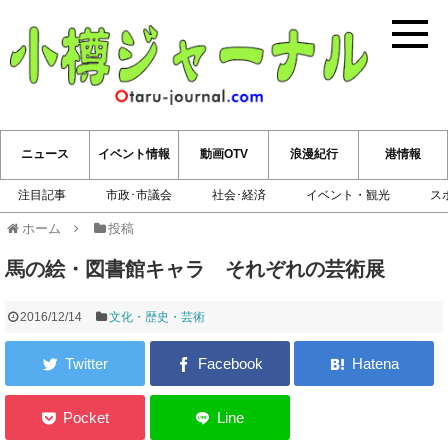
小樽ジ
ニュース
イベント情報
動画OTV
浪漫紀行
港情報
注目記事
市政･市議会
社会･経済
イベント・観光
ス
ホーム
投稿
馬の絵・図書館キャラ それぞれの芸術展
2016/12/14
文化・歴史・芸術