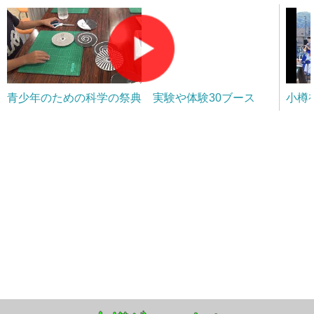
青少年のための科学の祭典 実験や体験30ブース
小樽