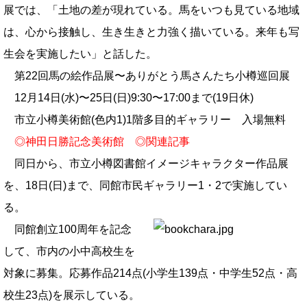
展では、「土地の差が現れている。馬をいつも見ている地域
は、心から接触し、生き生きと力強く描いている。来年も写
生会を実施したい」と話した。
第22回馬の絵作品展〜ありがとう馬さんたち小樽巡回展
12月14日(水)〜25日(日)9:30〜17:00まで(19日休)
市立小樽美術館(色内1)1階多目的ギャラリー 入場無料
◎
神田日勝記念美術館
◎
関連記事
同日から、市立小樽図書館イメージキャラクター作品展
を、18日(日)まで、同館市民ギャラリー1・2で実施してい
る。
同館創立100周年を記念
して、市内の小中高校生を
対象に募集。応募作品214点(小学生139点・中学生52点・高
校生23点)を展示している。