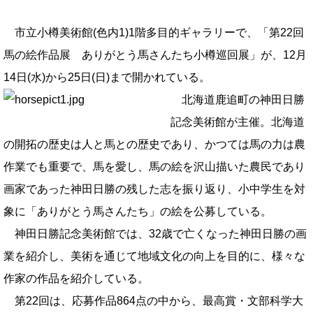
市立小樽美術館(色内1)1階多目的ギャラリーで、「第22回
馬の絵作品展 ありがとう馬さんたち小樽巡回展」が、12月
14日(水)から25日(日)まで開かれている。
北海道鹿追町の神田日勝
記念美術館が主催。北海道
の開拓の歴史は人と馬との歴史であり、かつては馬の力は農
作業でも重要で、馬を愛し、馬の絵を沢山描いた農民であり
画家であった神田日勝の残した志を振り返り、小中学生を対
象に「ありがとう馬さんたち」の絵を公募している。
神田日勝記念美術館では、32歳で亡くなった神田日勝の画
業を紹介し、美術を通じて地域文化の向上を目的に、様々な
作家の作品を紹介している。
第22回は、応募作品864点の中から、最高賞・文部科学大