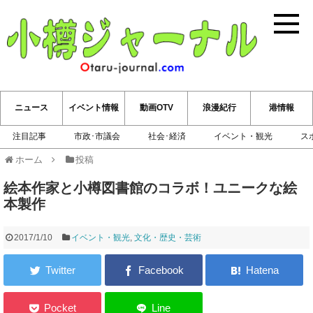
小樽ジ
ニュース
イベント情報
動画OTV
浪漫紀行
港情報
注目記事
市政･市議会
社会･経済
イベント・観光
ス
ホーム
投稿
絵本作家と小樽図書館のコラボ！ユニークな絵
本製作
2017/1/10
イベント・観光
,
文化・歴史・芸術