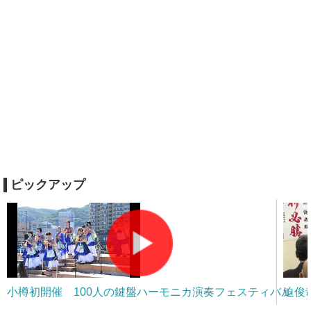
ピックアップ
小樽初開催 100人の鍵盤ハーモニカ演奏フェスティバル
迫俊