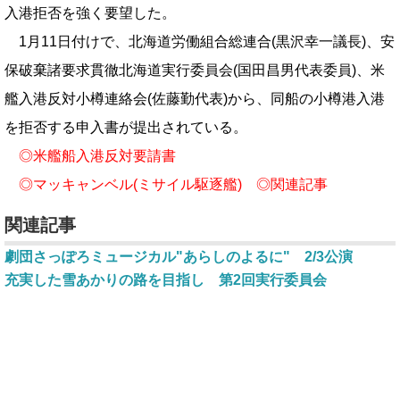
入港拒否を強く要望した。
1月11日付けで、北海道労働組合総連合(黒沢幸一議長)、安
保破棄諸要求貫徹北海道実行委員会(国田昌男代表委員)、米
艦入港反対小樽連絡会(佐藤勤代表)から、同船の小樽港入港
を拒否する申入書が提出されている。
◎
米艦船入港反対要請書
◎
マッキャンベル(ミサイル駆逐艦)
◎
関連記事
関連記事
劇団さっぽろミュージカル"あらしのよるに" 2/3公演
充実した雪あかりの路を目指し 第2回実行委員会