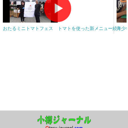
おたるミニトマトフェス トマトを使った新メニュー続々
青少