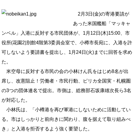
2月3日(金)の寄港要請が
あった米国艦船「マッキャ
ンベル」入港に反対する市民団体が、1月12日(木)15:00、市
役所(花園2)別館4階第3委員会室で、小樽市長宛に、入港を許
可しないよう要請書を提出し、1月24日(火)までに回答を求め
た。
米空母に反対する市民の会の小林けん氏をはじめ8名が出
席し、改憲阻止！労働者・市民行動、ピリカ全国実・札幌圏
の3つの団体連名で提出。市側は、総務部石坂康雄次長ら3名
が対応した。
小林氏は、「小樽港を再び軍港にしないために活動してい
る。市はしっかりと前向きに関わり、腹を据えて取り組みべ
き」と入港を拒否するよう強く要望した。