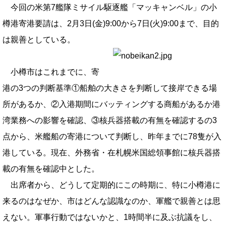
今回の米第7艦隊ミサイル駆逐艦「マッキャンベル」の小
樽港寄港要請は、2月3日(金)9:00から7日(火)9:00まで、目的
は親善としている。
小樽市はこれまでに、寄
港の3つの判断基準①船舶の大きさを判断して接岸できる場
所があるか、②入港期間にバッティングする商船があるか港
湾業務への影響を確認、③核兵器搭載の有無を確認するの3
点から、米艦船の寄港について判断し、昨年までに78隻が入
港している。現在、外務省・在札幌米国総領事館に核兵器搭
載の有無を確認中とした。
出席者から、どうして定期的にこの時期に、特に小樽港に
来るのはなぜか、市はどんな認識なのか、軍艦で親善とは思
えない。軍事行動ではないかと、1時間半に及ぶ抗議をし、