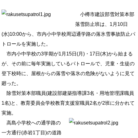
小樽市建設部雪対策本部
落雪防止班は、1月10日
(水)10:00から、市内小中学校周辺通学路の落氷雪事故防止パ
トロールを実施した。
市内小中学校の3学期が1月15日(月)・17日(木)から始まる
が、その前に毎年実施しているパトロールで、児童・生徒の
登下校時に、屋根からの落雪や落氷の危険がないように見て
廻った。
除雪対策本部職員(建設部建築指導課3名・用地管理課職員
1名)と、教育委員会学校教育支援室職員2名が2班に分かれて
実施。
高島小学校への通学路の
一方通行(赤岩1丁目)の道路