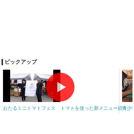
ピックアップ
おたるミニトマトフェス トマトを使った新メニュー続々
青少