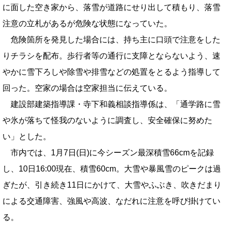
に面した空き家から、落雪が道路にせり出して積もり、落雪
注意の立札があるが危険な状態になっていた。
危険箇所を発見した場合には、持ち主に口頭で注意をした
りチラシを配布。歩行者等の通行に支障とならないよう、速
やかに雪下ろしや除雪や排雪などの処置をとるよう指導して
回った。空家の場合は空家担当に伝えている。
建設部建築指導課・寺下和義相談指導係は、「通学路に雪
や氷が落ちて怪我のないように調査し、安全確保に努めた
い」とした。
市内では、1月7日(日)に今シーズン最深積雪66cmを記録
し、10日16:00現在、積雪60cm。大雪や暴風雪のピークは過
ぎたが、引き続き11日にかけて、大雪やふぶき、吹きだまり
による交通障害、強風や高波、なだれに注意を呼び掛けてい
る。