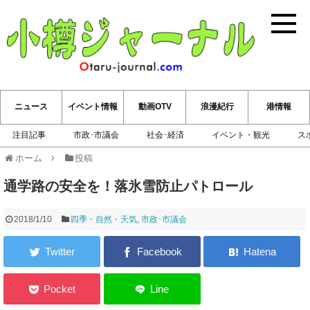
小樽ジ
ニュース
イベント情報
動画OTV
浪漫紀行
港情報
注目記事
市政･市議会
社会･経済
イベント・観光
ス
ホーム
投稿
通学路の安全を！落氷雪防止パトロール
2018/1/10
四季・自然・天気
,
市政･市議会