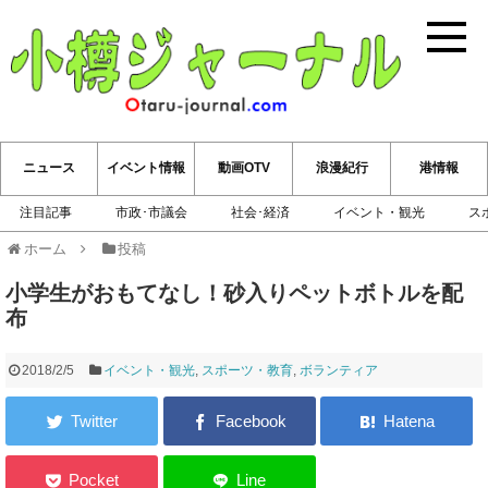
小樽ジ
ニュース
イベント情報
動画OTV
浪漫紀行
港情報
注目記事
市政･市議会
社会･経済
イベント・観光
ス
ホーム
投稿
小学生がおもてなし！砂入りペットボトルを配
布
2018/2/5
イベント・観光
,
スポーツ・教育
,
ボランティア