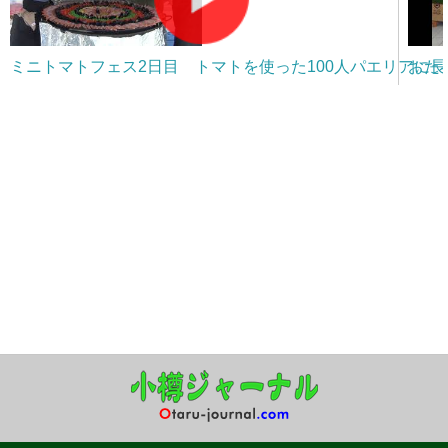
ミニトマトフェス2日目 トマトを使った100人パエリアに
おた