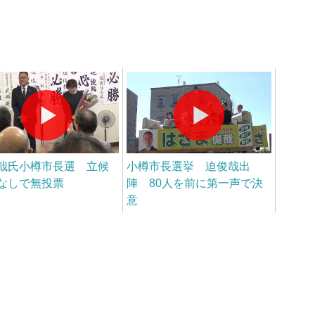
哉氏小樽市長選 立候
小樽市長選挙 迫俊哉出
なしで無投票
陣 80人を前に第一声で決
意