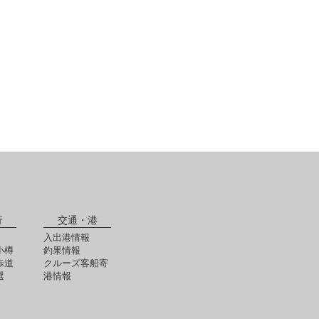
行
交通・港
入出港情報
小樽
釣果情報
歩道
クルーズ客船寄
選
港情報