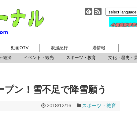
小樽ジャーナル
動画OTV
浪漫紀行
港情報
･経済
イベント・観光
スポーツ・教育
文化・歴史・
ープン！雪不足で降雪願う
2018/12/16
スポーツ・教育