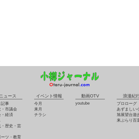
ニュース
イベント情報
動画OTV
浪漫紀
youtube
目記事
今月
プロローグ
政・市議会
来月
あずましい
会・経済
チラシ
旭展望台遊
し
来ぶらり百
化・歴史・芸
ポーツ・教育