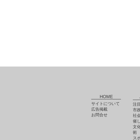
HOME
サイトについて
注
広告掲載
市
お問合せ
社
催
文
術
ス