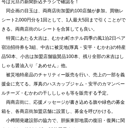
号は元旦の新聞折込チラシで確認を！
同企画の目玉は、両商店街加盟約100店舗が参加。買物レ
シート2,000円分を1回として、1人最大5回まで引くことがで
きる。両商店街のレシートを合算しても良い。
特賞にあたる大吉は、むかわ町ホテル四季の風1泊2日ペア
宿泊招待券を3組、中吉に被災地(厚真・安平・むかわ)の特産
品50本、小吉は加盟店舗協賛品100本、残り全部の末吉はし
しゃも醤油入り「あめせん」他。
被災地特産品のチャリティー販売を行い、売上の一部を義
援金に充てる。厚真のハスカップジャム・安平のカマンベー
ルチーズ・むかわの干しししゃも等を販売する予定。
両商店街に、応援メッセージが書き込める旗や緑色の募金
箱を、各商店街加盟店舗に設置し、募金を呼びかける。
小樽開発建設部の協力で、胆振東部地震の復旧・復興に関