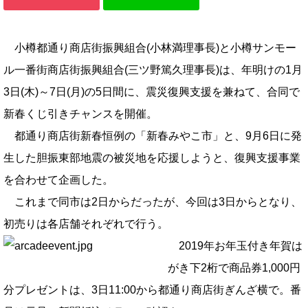
小樽都通り商店街振興組合(小林満理事長)と小樽サンモー
ル一番街商店街振興組合(三ツ野篤久理事長)は、年明けの1月
3日(木)～7日(月)の5日間に、震災復興支援を兼ねて、合同で
新春くじ引きチャンスを開催。
都通り商店街新春恒例の「新春みやこ市」と、9月6日に発
生した胆振東部地震の被災地を応援しようと、復興支援事業
を合わせて企画した。
これまで同市は2日からだったが、今回は3日からとなり、
初売りは各店舗それぞれで行う。
2019年お年玉付き年賀は
がき下2桁で商品券1,000円
分プレゼントは、3日11:00から都通り商店街ぎんざ横で。番