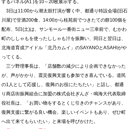
するパネル(A1 )を10～20枚展示する。
3日は11:00から潮太鼓打演が響く中、都通り特設会場(旧石
川屋)で甘酒200食、14:00から桂苑前でつきたての餅100個を
配布、5日(土)は、サンモール一番街ニュー三幸前で、むかわ
町のししゃもを使ったししゃも汁を振舞い、同日と翌日は、
北海道育成アイドル「北乃カムイ」のSAYANOとASAHIがや
ってくる。
三ツ野理事長は、「店舗数の減少により企画できなかった
が、声がかかり、震災復興支援も参加でき喜んでいる。道民
の1人として応援し、復興のお役にたちたい」と話し、都通
り商店街振興組合に加盟の株式会社ぎんざ・鳴海大代表取締
役社長は、「お買い物をするとくじ引きのチャンスがあり、
復興支援に繋がる良い機会。楽しいイベントもあり、ぜひ町
へ出て来てもらいたい」と来場を呼びかけた。