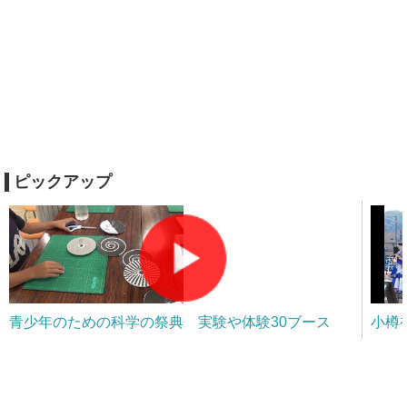
ピックアップ
青少年のための科学の祭典 実験や体験30ブース
小樽