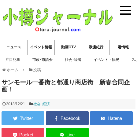
小樽ジ
ニュース
イベント情報
動画OTV
浪漫紀行
港情報
注目記事
市政･市議会
社会･経済
イベント・観光
ス
ホーム
投稿
サンモール一番街と都通り商店街 新春合同企
画！
2018/12/21
社会･経済