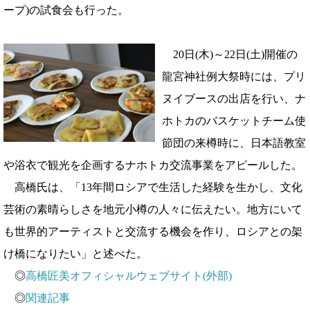
ープ)の試食会も行った。
20日(木)～22日(土)開催の
龍宮神社例大祭時には、プリ
ヌイブースの出店を行い、ナ
ホトカのバスケットチーム使
節団の来樽時に、日本語教室
や浴衣で観光を企画するナホトカ交流事業をアピールした。
高橋氏は、「13年間ロシアで生活した経験を生かし、文化
芸術の素晴らしさを地元小樽の人々に伝えたい。地方にいて
も世界的アーティストと交流する機会を作り、ロシアとの架
け橋になりたい」と述べた。
◎
高橋匠美オフィシャルウェブサイト(外部)
◎
関連記事