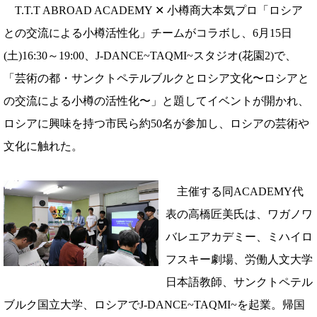
T.T.T ABROAD ACADEMY ✕ 小樽商大本気プロ「ロシア
との交流による小樽活性化」チームがコラボし、6月15日
(土)16:30～19:00、J-DANCE~TAQMI~スタジオ(花園2)で、
「芸術の都・サンクトペテルブルクとロシア文化〜ロシアと
の交流による小樽の活性化〜」と題してイベントが開かれ、
ロシアに興味を持つ市民ら約50名が参加し、ロシアの芸術や
文化に触れた。
主催する同ACADEMY代
表の高橋匠美氏は、ワガノワ
バレエアカデミー、ミハイロ
フスキー劇場、労働人文大学
日本語教師、サンクトペテル
ブルク国立大学、ロシアでJ-DANCE~TAQMI~を起業。帰国