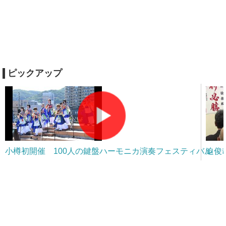
ピックアップ
小樽初開催 100人の鍵盤ハーモニカ演奏フェスティバル
迫俊