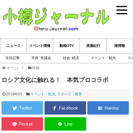
小樽ジ
ニュース
イベント情報
動画OTV
浪漫紀行
港情報
注目記事
市政･市議会
社会･経済
イベント・観光
ス
ホーム
投稿
ロシア文化に触れる！ 本気プロコラボ
2019/6/15
イベント・観光
,
スポーツ・教育