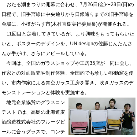
おたる潮まつりの開幕に合わせ、7月26日(金)〜28日(日)の
日程で、旧手宮線に中央通りから日銀通りまでの旧手宮線を
会場に、小樽がらす市(木村直樹実行委員長)が開催される。
11回目と定着してきているが、より興味をもってもらいた
いと、ポスターのデザインを、UNIdesignの佐藤じんたんさ
んが手がけ、さらにアピールしている。
今回は、全国のガラスショップや工房35店が一同に会し、
作家との対面販売や制作体験、全国的でも珍しい移動窯を使
い、市内作家による青空ガラス工房を開き、吹きガラスのデ
モンストレーションと体験を実施する。
地元企業協賛のグラスコン
テストでは、高島の北海道麦
酒醸造株式会社のフルーツビ
ールに合うグラスで、コンテ