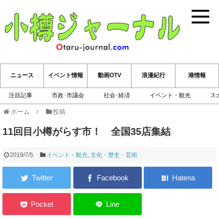
小樽ジ
ニュース
イベント情報
動画OTV
浪漫紀行
港情報
注目記事
市政･市議会
社会･経済
イベント・観光
ス
ホーム
投稿
11回目小樽がらす市！ 全国35店集結
2019/7/5
イベント・観光
,
文化・歴史・芸術