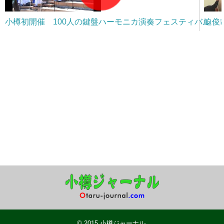
小樽初開催 100人の鍵盤ハーモニカ演奏フェスティバル
迫俊
© 2015
小樽ジャーナル
.