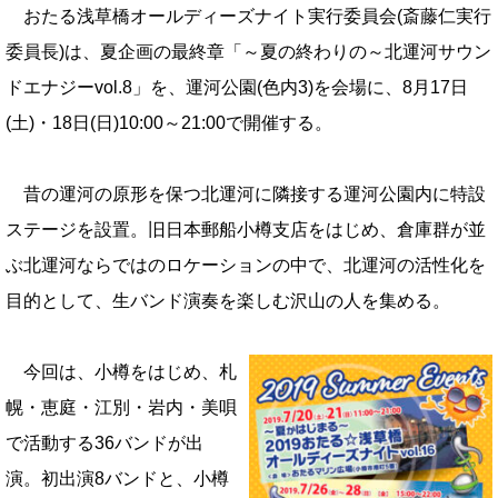
おたる浅草橋オールディーズナイト実行委員会(斎藤仁実行
委員長)は、夏企画の最終章「～夏の終わりの～北運河サウン
ドエナジーvol.8」を、運河公園(色内3)を会場に、8月17日
(土)・18日(日)10:00～21:00で開催する。
昔の運河の原形を保つ北運河に隣接する運河公園内に特設
ステージを設置。旧日本郵船小樽支店をはじめ、倉庫群が並
ぶ北運河ならではのロケーションの中で、北運河の活性化を
目的として、生バンド演奏を楽しむ沢山の人を集める。
今回は、小樽をはじめ、札
幌・恵庭・江別・岩内・美唄
で活動する36バンドが出
演。初出演8バンドと、小樽