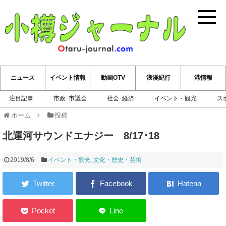
小樽ジ
ニュース
イベント情報
動画OTV
浪漫紀行
港情報
注目記事
市政･市議会
社会･経済
イベント・観光
ス
ホーム
投稿
北運河サウンドエナジー 8/17･18
2019/8/6
イベント・観光
,
文化・歴史・芸術