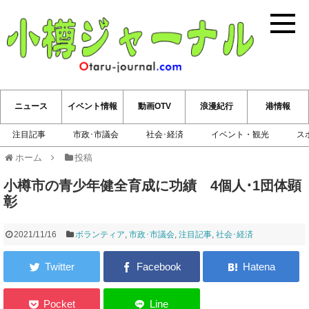
小樽ジ
ニュース
イベント情報
動画OTV
浪漫紀行
港情報
注目記事
市政･市議会
社会･経済
イベント・観光
ス
ホーム
投稿
小樽市の青少年健全育成に功績 4個人･1団体顕
彰
2021/11/16
ボランティア
,
市政･市議会
,
注目記事
,
社会･経済