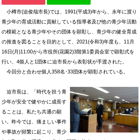
小樽市(迫俊哉市長)では、1991(平成3)年から、永年に渡り
青少年の育成活動に貢献している指導者及び他の青少年活動
の模範となる青少年やその団体を顕彰し、青少年の健全育成
の推進を図ることを目的として、2021(令和3)年度も、11月
16日(月)11:00から市役所(花園2)3階第1委員会室で顕彰式を
行い、4個人と1団体に迫市長から表彰状が手渡された。
今回分と合わせ個人358名･33団体が顕彰されている。
迫市長は、「時代を担う青
少年が安全で健やかに成長す
ることは、私たち共通の願
い。昨今では、痛ましい事件
や事故が頻繁に起こり、青少