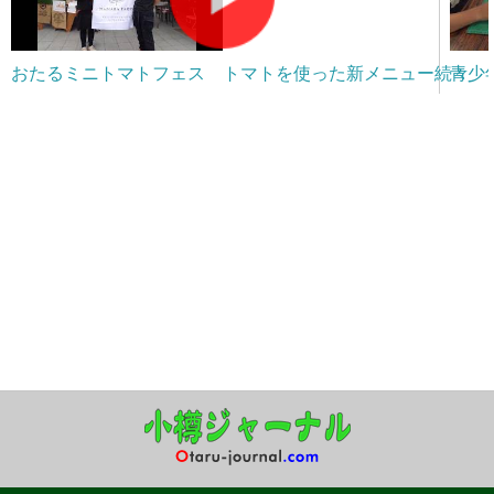
おたるミニトマトフェス トマトを使った新メニュー続々
青少