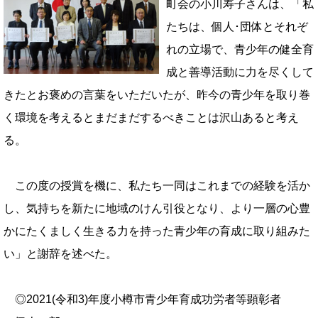
町会の小川寿子さんは、「私
たちは、個人･団体とそれぞ
れの立場で、青少年の健全育
成と善導活動に力を尽くして
きたとお褒めの言葉をいただいたが、昨今の青少年を取り巻
く環境を考えるとまだまだするべきことは沢山あると考え
る。
この度の授賞を機に、私たち一同はこれまでの経験を活か
し、気持ちを新たに地域のけん引役となり、より一層の心豊
かにたくましく生きる力を持った青少年の育成に取り組みた
い」と謝辞を述べた。
◎2021(令和3)年度小樽市青少年育成功労者等顕彰者