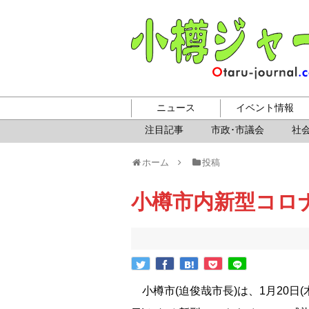
ニュース
イベント情報
注目記事
市政･市議会
社会
ホーム
投稿
小樽市内新型コロ
小樽市(迫俊哉市長)は、1月20日(木)に、