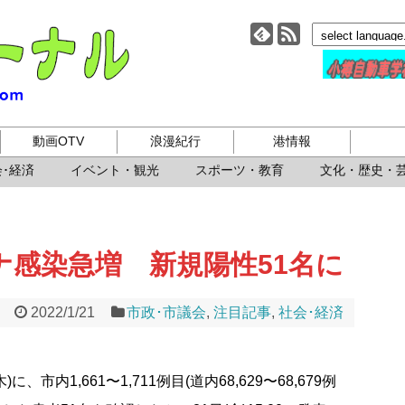
小樽ジャーナル
動画OTV
浪漫紀行
港情報
･経済
イベント・観光
スポーツ・教育
文化・歴史・
ナ感染急増 新規陽性51名に
2022/1/21
市政･市議会
,
注目記事
,
社会･経済
市内1,661〜1,711例目(道内68,629〜68,679例