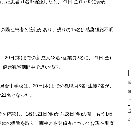
た患者51名を確認したと、21日(金)15:00に発表。
外の陽性患者と接触があり、残りの15名は感染経路不明
0日(木)までの新成人43名･従業員2名に、21日(金)
た。健康観察期間中で遅い発症。
台中学校は、20日(木)までの教職員3名･生徒7名が、
計21名となった。
認し、1校は21日(金)から28日(金)の間、もう1校
、学級閉鎖の措置を取り、両校とも関係者については現在調査