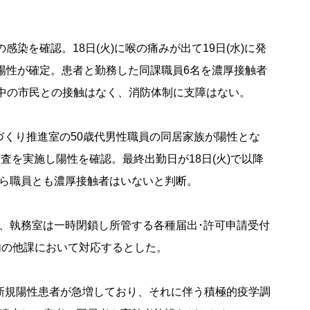
染を確認。18日(火)に喉の痛みが出て19日(水)に発
行い陽性が確定。患者と勤務した同課職員6名を濃厚接触者
務中の市民との接触はなく、消防体制に支障はない。
くり推進室の50歳代男性職員の同居家族が陽性とな
査を実施し陽性を確認。最終出勤日が18日(火)で以降
ら職員とも濃厚接触者はいないと判断。
、執務室は一時閉鎖し所管する各種届出･許可申請受付
内の他課において対応するとした。
新規陽性患者が急増しており、それに伴う積極的疫学調