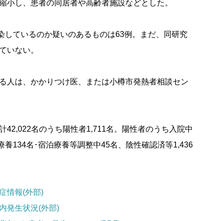
縮小し、患者の同居者や高齢者施設などとした。
染しているのか疑いのあるものは63例。まだ、同研究
ていない。
る人は、かかりつけ医、または小樽市発熱者相談セン
2,022名のうち陽性者1,711名。陽性者のうち入院中
療養134名･宿泊療養等調整中45名、陰性確認済等1,436
情報(外部)
発生状況(外部)