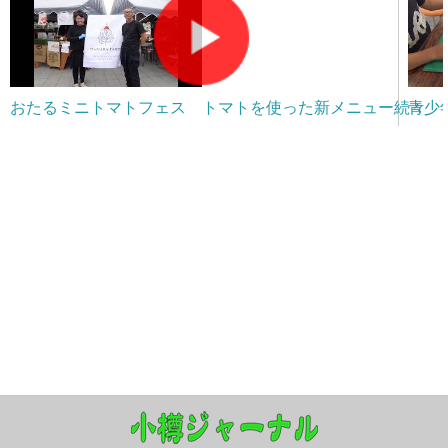
おたるミニトマトフェス トマトを使った新メニュー続々
青少