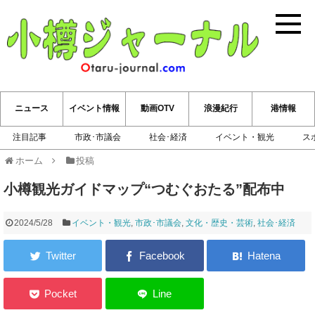
小樽ジ
ニュース
イベント情報
動画OTV
浪漫紀行
港情報
注目記事
市政･市議会
社会･経済
イベント・観光
ス
ホーム
投稿
小樽観光ガイドマップ“つむぐおたる”配布中
2024/5/28
イベント・観光
,
市政･市議会
,
文化・歴史・芸術
,
社会･経済