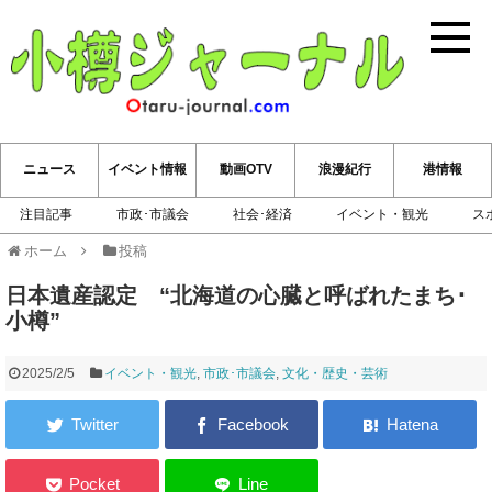
小樽ジ
ニュース
イベント情報
動画OTV
浪漫紀行
港情報
注目記事
市政･市議会
社会･経済
イベント・観光
ス
ホーム
投稿
日本遺産認定 “北海道の心臓と呼ばれたまち･
小樽”
2025/2/5
イベント・観光
,
市政･市議会
,
文化・歴史・芸術