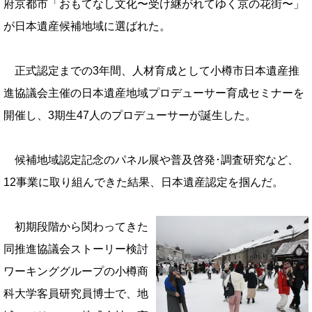
府京都市「おもてなし文化〜受け継がれてゆく京の花街〜」
が日本遺産候補地域に選ばれた。
正式認定までの3年間、人材育成として小樽市日本遺産推
進協議会主催の日本遺産地域プロデューサー育成セミナーを
開催し、3期生47人のプロデューサーが誕生した。
候補地域認定記念のパネル展や普及啓発･調査研究など、
12事業に取り組んできた結果、日本遺産認定を掴んだ。
初期段階から関わってきた
同推進協議会ストーリー検討
ワーキンググループの小樽商
科大学客員研究員博士で、地