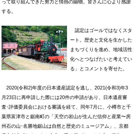
って取り組んできた努力と情熱の賜物。皆さんに心より感謝
する。
認定はゴールではなくスタ
ート。歴史と文化を生かした
まちづくりを進め、地域活性
化へとつなげたいと考えてい
る」とコメントを寄せた。
2020(令和2)年度の日本遺産認定を逃し、2021(令和3)年3
月23日に再申請した際には
20件の申請があり、日本遺産審
査･評価委員会における審議を経て、同年7月に、小樽市と千
葉県富津市と鋸南町の「天空の岩山が生んだ信仰と産業〜房
州石の山･名勝地鋸山は自然と歴史のミュージアム」、京都