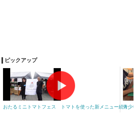
ピックアップ
おたるミニトマトフェス トマトを使った新メニュー続々
青少