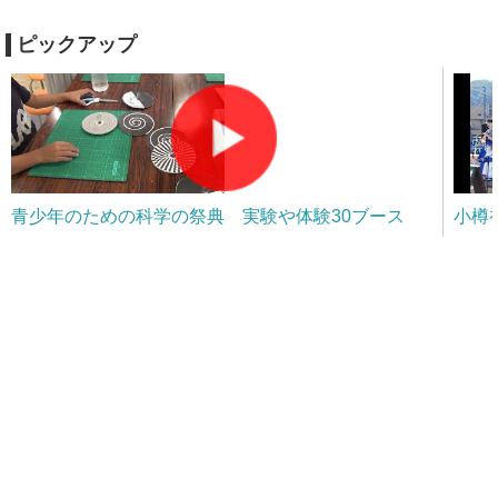
ピックアップ
青少年のための科学の祭典 実験や体験30ブース
小樽