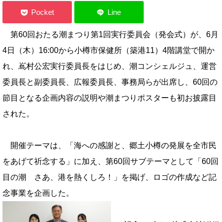
第60回おたる潮まつり第1回実行委員会（発会式）が、6月
4日（木）16:00から小樽市保健所（築港11）4階講堂で開か
れ、嶌村公宏実行委員長をはじめ、潮コンシェルジュ、運営
委員長と副委員長、広報委員長、事務局らが出席し、60回の
節目となる企画内容の説明や潮まつりポスターも初お披露目
された。
開催テーマは、「海への感謝と、郷土小樽の発展を全市民
をあげて祈念する」に加え、第60回サブテーマとして「60回
目の潮 さあ、港を熱くしろ！」を掲げ、ロゴの作成など記
念事業を企画した。