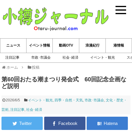
小樽ジ
ニュース
イベント情報
動画OTV
浪漫紀行
港情報
注目記事
市政･市議会
社会･経済
イベント・観光
ス
ホーム
投稿
第60回おたる潮まつり発会式 60回記念企画な
ど説明
2026/6/5
イベント・観光
,
四季・自然・天気
,
市政･市議会
,
文化・歴史・
芸術
,
注目記事
,
社会･経済