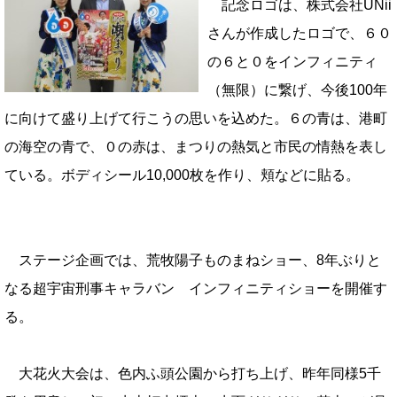
記念ロゴは、株式会社UNii
さんが作成したロゴで、６０
の６と０をインフィニティ
（無限）に繋げ、今後100年
に向けて盛り上げて行こうの思いを込めた。６の青は、港町
の海空の青で、０の赤は、まつりの熱気と市民の情熱を表し
ている。ボディシール10,000枚を作り、頬などに貼る。
ステージ企画では、荒牧陽子ものまねショー、8年ぶりと
なる超宇宙刑事キャラバン インフィニティショーを開催す
る。
大花火大会は、色内ふ頭公園から打ち上げ、昨年同様5千