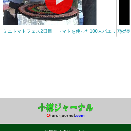
ミニトマトフェス2日目 トマトを使った100人パエリアに
おた