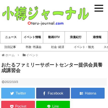
小樽ジ
ニュース
イベント情報
動画OTV
浪漫紀行
港情報
注目記事
市政･市議会
社会･経済
イベント・観光
ス
ホーム
イベント
おたるファミリーサポートセンター提供会員養
成講習会
2022/10/3