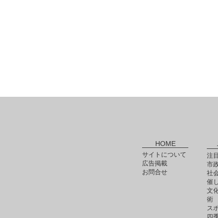
HOME
サイトについて
注
広告掲載
市
お問合せ
社
催
文
術
ス
四