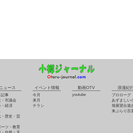
ニュース
イベント情報
動画OTV
浪漫紀
youtube
目記事
今月
プロローグ
政・市議会
来月
あずましい
会・経済
チラシ
旭展望台遊
し
来ぶらり百
化・歴史・芸
ポーツ・教育
季・自然・天