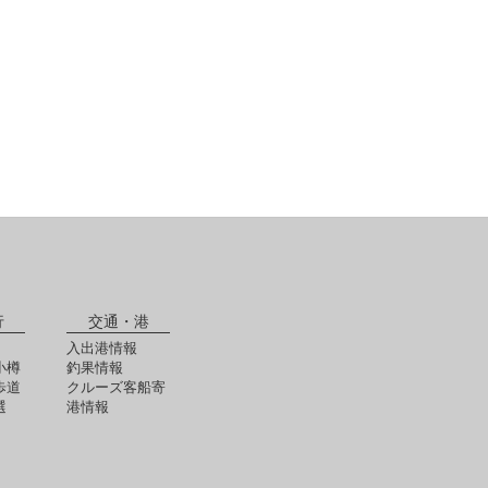
行
交通・港
入出港情報
小樽
釣果情報
歩道
クルーズ客船寄
選
港情報