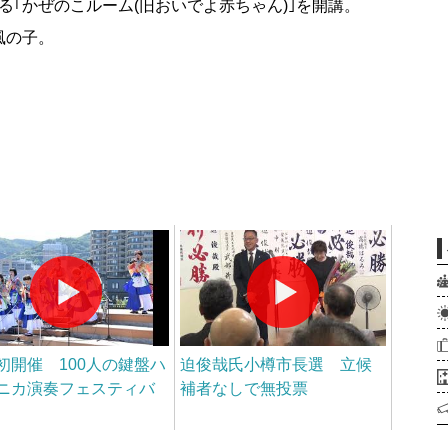
｢かぜのこルーム(旧おいでよ赤ちゃん)｣を開講。
ー風の子。
初開催 100人の鍵盤ハ
迫俊哉氏小樽市長選 立候
ニカ演奏フェスティバ
補者なしで無投票