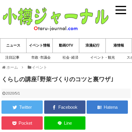
小樽ジ
ニュース
イベント情報
動画OTV
浪漫紀行
港情報
注目記事
市政･市議会
社会･経済
イベント・観光
ス
ホーム
イベント
くらしの講座｢野菜づくりのコツと裏ワザ｣
2020/5/1