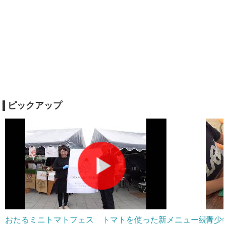
ピックアップ
おたるミニトマトフェス トマトを使った新メニュー続々
青少