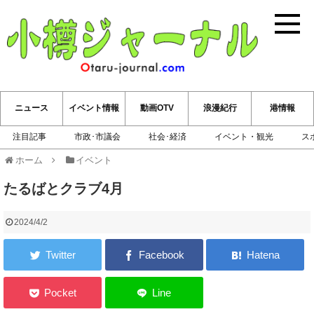
小樽ジ
ニュース
イベント情報
動画OTV
浪漫紀行
港情報
注目記事
市政･市議会
社会･経済
イベント・観光
ス
ホーム
イベント
たるばとクラブ4月
2024/4/2