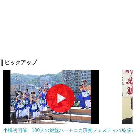
ピックアップ
小樽初開催 100人の鍵盤ハーモニカ演奏フェスティバル
迫俊