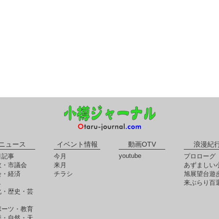
ニュース
イベント情報
動画OTV
浪漫紀
youtube
目記事
今月
プロローグ
政・市議会
来月
あずましい
会・経済
チラシ
旭展望台遊
し
来ぶらり百
化・歴史・芸
ポーツ・教育
季・自然・天