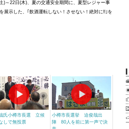
0日(土)～22日(木)、夏の交通安全期間に、夏型レジャー事
展示した、｢飲酒運転しない！させない！絶対に!!｣を
。
哉氏小樽市長選 立候
小樽市長選挙 迫俊哉出
なしで無投票
陣 80人を前に第一声で決
意