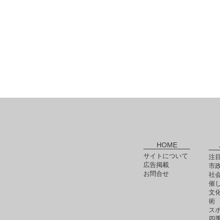
HOME
サイトについて
注
広告掲載
市
お問合せ
社
催
文
術
ス
四