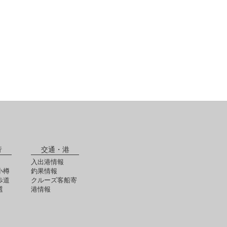
行
交通・港
入出港情報
小樽
釣果情報
歩道
クルーズ客船寄
選
港情報