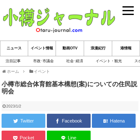
小樽ジ
ニュース
イベント情報
動画OTV
浪漫紀行
港情報
注目記事
市政･市議会
社会･経済
イベント・観光
ス
ホーム
イベント
小樽市総合体育館基本構想(案)についての住民説
明会
2023/1/2