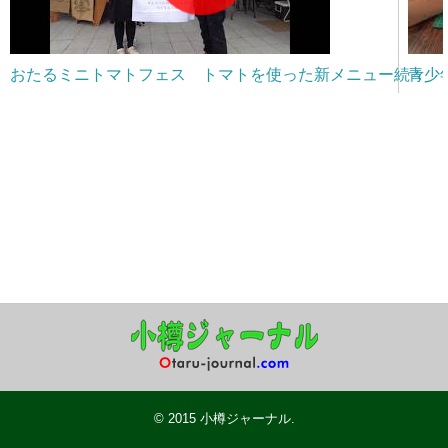
おたるミニトマトフェス トマトを使った新メニュー続々
青少
© 2015
小樽ジャーナル
.