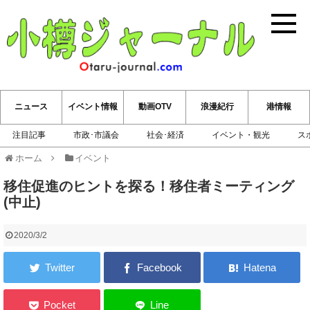
小樽ジ
ニュース
イベント情報
動画OTV
浪漫紀行
港情報
注目記事
市政･市議会
社会･経済
イベント・観光
ス
ホーム
イベント
移住促進のヒントを探る！移住者ミーティング
(中止)
2020/3/2