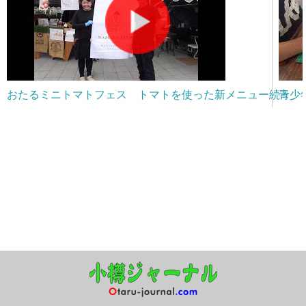
おたるミニトマトフェス トマトを使った新メニュー続々
青少