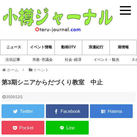
小樽ジ
ニュース
イベント情報
動画OTV
浪漫紀行
港情報
注目記事
市政･市議会
社会･経済
イベント・観光
ス
ホーム
イベント
第3期シニアからだづくり教室 中止
2020/12/1