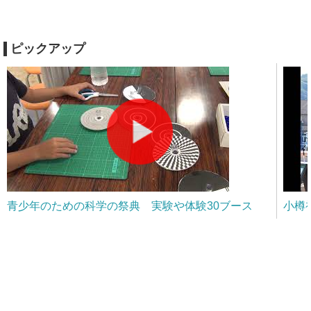
ピックアップ
青少年のための科学の祭典 実験や体験30ブース
小樽