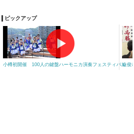
ピックアップ
小樽初開催 100人の鍵盤ハーモニカ演奏フェスティバル
迫俊