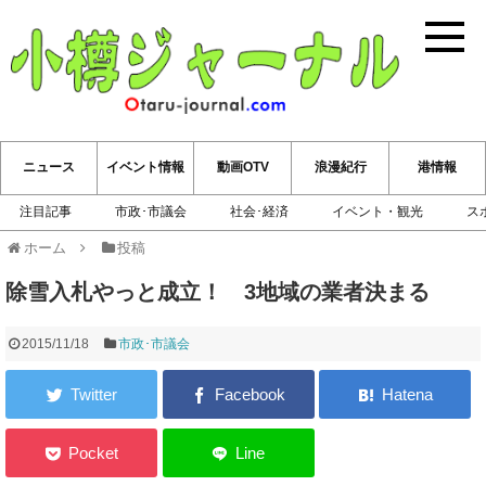
小樽ジ
ニュース
イベント情報
動画OTV
浪漫紀行
港情報
注目記事
市政･市議会
社会･経済
イベント・観光
ス
ホーム
投稿
除雪入札やっと成立！ 3地域の業者決まる
2015/11/18
市政･市議会