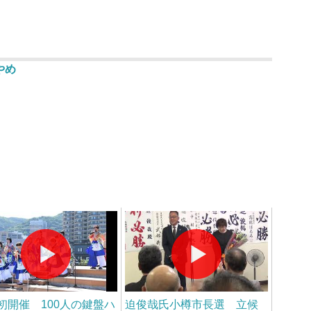
やめ
初開催 100人の鍵盤ハ
迫俊哉氏小樽市長選 立候