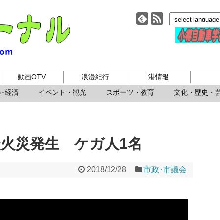
小樽ジャーナル
動画OTV
浪漫紀行
港情報
･経済
イベント・観光
スポーツ・教育
文化・歴史・
で火災発生 ケガ人1名
2018/12/28
市政･市議会