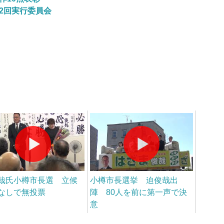
2回実行委員会
哉氏小樽市長選 立候
小樽市長選挙 迫俊哉出
なしで無投票
陣 80人を前に第一声で決
意