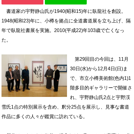
書道家の宇野静山氏が1940(昭和15)年に臥龍社を創設。
1948(昭和23)年に、小樽を拠点に全道書道展を立ち上げ、隔
年で臥龍社書展を実施。2010(平成22)年103歳で亡くなっ
た。
第29回目の今回は、11月
30日(水)から12月4日(日)ま
で、市立小樽美術館(色内1)1
階多目的ギャラリーで開催さ
れ、
宇野静山氏2点と宇野渓
雪氏1点の特別展示を含め、釈分25点を展示し、見事な書道
作品に多くの人々が鑑賞に訪れている。