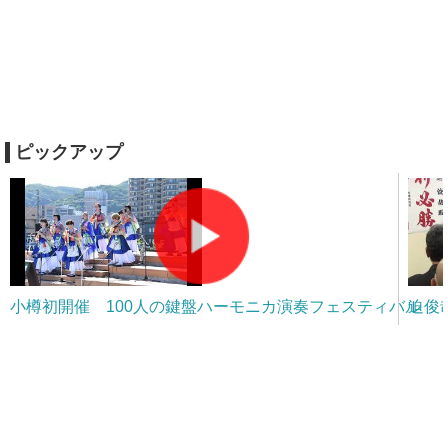
ピックアップ
小樽初開催 100人の鍵盤ハーモニカ演奏フェスティバル
迫俊