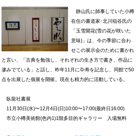
静山氏に師事していた小樽
在住の書道家･北川稲谷氏の
「玉雪開花(雪の花が咲いた
意味)」は、今の季節に合わ
せこの展示会のために書かれ
と言い、「古典を勉強し、それぞれの生き方で書き、作品に
滲みでている」と話し
、昨年11月に卆寿を記念し、同館で50
点を出展した個展を開催。現在も精力的に活動している。
臥龍社書展
11月30日(水)〜12月4日(日)10:00〜17:00(最終日16:00)
市立小樽美術館(色内1)1階多目的ギャラリー
入場無料