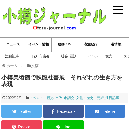
小樽ジ
ニュース
イベント情報
動画OTV
浪漫紀行
港情報
注目記事
市政･市議会
社会･経済
イベント・観光
ス
ホーム
投稿
小樽美術館で臥龍社書展 それぞれの生き方を
表現
2022/12/2
イベント・観光
,
市政･市議会
,
文化・歴史・芸術
,
注目記事