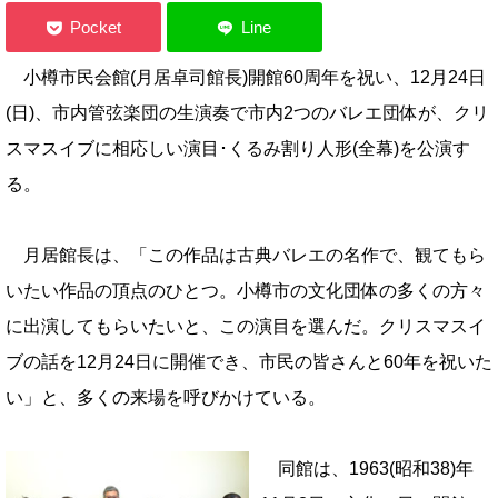
小樽市民会館(月居卓司館長)開館60周年を祝い、12月24日
(日)、市内管弦楽団の生演奏で市内2つのバレエ団体が、クリ
スマスイ
ブに相応しい
演目･くるみ割り人形(全幕)を公演す
る。
月居館長は、「この作品は古典バレエの名作で、観てもら
いたい作品の頂点の
ひとつ。
小樽市の文化団体の多くの方々
に出演してもらいたいと、この演目を選んだ。クリスマ
スイ
ブの話を12月24日に開催でき、市民の皆さんと60年を祝いた
い」と、多くの来場
を呼びかけている。
同館は、1963(昭和38)年