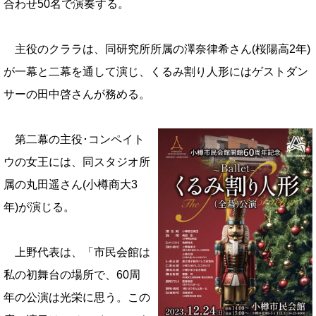
合わせ50名で演奏する
。
主役のクララは、同研究所所属の澤奈律希さん(桜陽高2年)
が一幕と
二幕を通して演じ、くるみ割り人形にはゲストダン
サーの田中啓さんが
務める。
第二幕の主役･コンペイト
ウの女王には、同スタジオ所
属の丸田遥さん(
小樽商大3
年)が演じる。
上野代表は、「市民会館は
私の初舞台の場所で、60周
年の公演は光栄に思
う。この