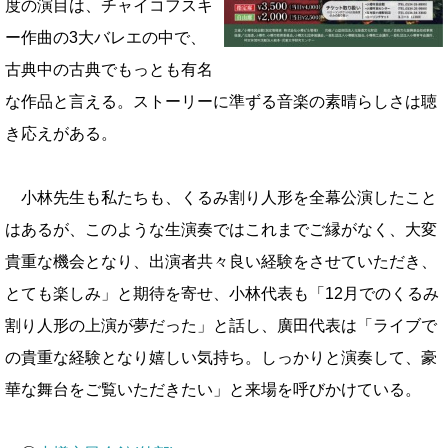
度の演目は、チャイコフスキ
ー作曲の3大バレエの中で、
古典中の古典でもっ
とも有名
な作品と言える。ストーリーに準ずる音楽の素晴らしさは聴
き応えがあ
る。
小林先生も私たちも、くるみ割り人形を全幕公演したこと
はあるが、このような生
演奏ではこれまでご縁がなく、大変
貴重な機会となり、出演者共々良い経験をさ
せていただき、
とても楽しみ」と期待を寄せ、小林代表も「12月でのくるみ
割り人形の上演が夢だった」と話し、廣田代表は「ライブで
の貴重な経験とな
り嬉しい気持ち。しっかりと演奏して、豪
華な舞台をご覧いただきたい」と来場
を呼びかけている。