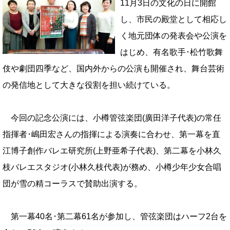
11月3日の文化の日に開館
し、市民の殿堂として相応し
く
地元団体の発表会や公演を
はじめ、有名歌手･松竹歌舞
伎や劇団四季など、国内外か
らの公演も開催され、舞台芸術
の発信地として大きな役割を担い続けている。
今回の記念公演には、小樽管弦楽団(廣田洋子代
表)の常任
指揮者･嶋田宏さんの指揮による演奏に合わせ、第一
幕を直
江博子創作バレエ研究所(上野亜希子代表)、第二幕を小林久
枝バレ
エスタジオ(小林久枝代表)が務め、小樽少年少女合唱
団が雪の精
コーラスで賛助出演する。
第一幕40名･第二幕61名が参加し、管弦楽団は
ハーフ2台を