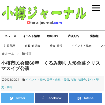
小樽ジ
ニュース
イベント情報
動画OTV
浪漫紀行
港情報
注目記事
市政･市議会
社会･経済
イベント・観光
ス
ホーム
投稿
小樽市民会館60年 くるみ割り人形全幕クリス
マスイブ公演
2023/10/24
イベント・観光
,
四季・自然・天気
,
市政･市議会
,
文化・歴
史・芸術