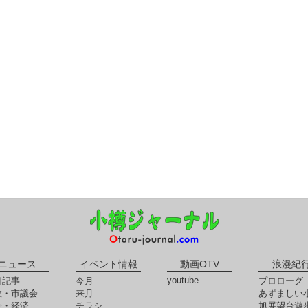
ニュース
イベント情報
動画OTV
浪漫紀
youtube
目記事
今月
プロローグ
政・市議会
来月
あずましい
会・経済
チラシ
旭展望台遊