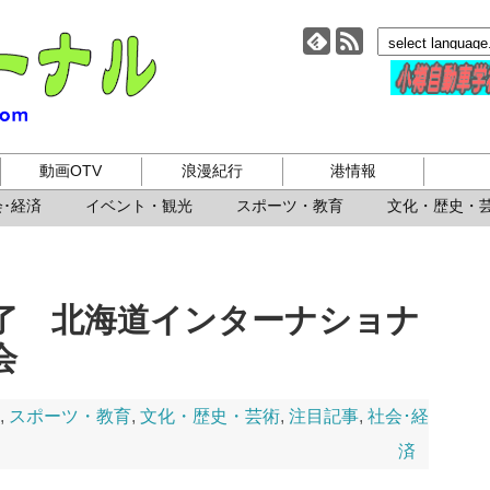
小樽ジャーナル
動画OTV
浪漫紀行
港情報
･経済
イベント・観光
スポーツ・教育
文化・歴史・
了 北海道インターナショナ
会
,
スポーツ・教育
,
文化・歴史・芸術
,
注目記事
,
社会･経
済