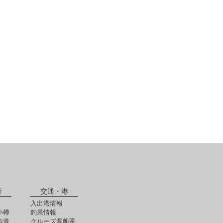
行
交通・港
入出港情報
小樽
釣果情報
歩道
クルーズ客船寄