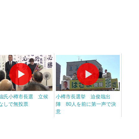
哉氏小樽市長選 立候
小樽市長選挙 迫俊哉出
なしで無投票
陣 80人を前に第一声で決
意