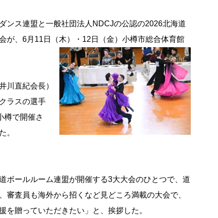
ンス連盟と一般社団法人NDCJの公認の2026北海道
が、6月11日（木）・12日（金）小樽市総合体育館
井川直紀会長）
クラスの選手
小樽で開催さ
た。
道ボールルーム連盟が開催する3大大会のひとつで、道
、審査員も海外から招くなど見どころ満載の大会で、
援を贈っていただきたい」と、挨拶した。