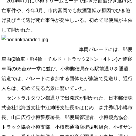
2014年7月に小樽ドリームビーチで起きた飲酒ひき逃げ死
亡事件や、今年3月、市内富岡でも飲酒運転が原因でひき逃
げ及び当て逃げ死亡事件が発生しいる。初めて郵便局が主催
して開かれた。
車両パレードには、郵便
車両(2輪車・軽4輪・チルド・トラック2トン・4トン)と警察
車両の65台が一堂に並び、小樽郵便局から駅前通りを通過。
沿道では、パレードに参加する団体らが旗波で見送り、通行
人らは、初めて見る光景に驚いていた。
セントラルタウン都通りで出発式が開かれた。日本郵便株
式会社北海道支社中江紳悟支社長をはじめ、森井秀明小樽市
長、山口広行小樽警察署長、郵便局管理者、小樽観光協会、
トラック協会小樽支部、小樽都通商店街振興組合、小樽サン