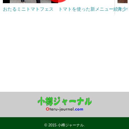
おたるミニトマトフェス トマトを使った新メニュー続々
青少
© 2015
小樽ジャーナル
.