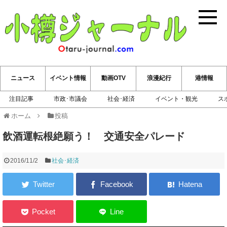
小樽ジ
ニュース
イベント情報
動画OTV
浪漫紀行
港情報
注目記事
市政･市議会
社会･経済
イベント・観光
ス
ホーム
投稿
飲酒運転根絶願う！ 交通安全パレード
2016/11/2
社会･経済