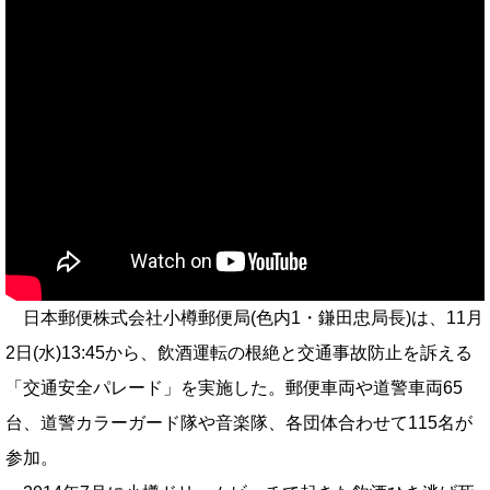
日本郵便株式会社小樽郵便局(色内1・鎌田忠局長)は、11月
2日(水)13:45から、飲酒運転の根絶と交通事故防止を訴える
「交通安全パレード」を実施した。郵便車両や道警車両65
台、道警カラーガード隊や音楽隊、各団体合わせて115名が
参加。