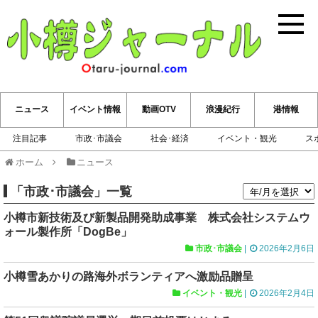
小樽ジ
ニュース
イベント情報
動画OTV
浪漫紀行
港情報
注目記事
市政･市議会
社会･経済
イベント・観光
ス
ホーム
ニュース
「
市政･市議会
」
一覧
小樽市新技術及び新製品開発助成事業 株式会社システムウ
ォール製作所「DogBe」
市政･市議会
|
2026年2月6日
小樽雪あかりの路海外ボランティアへ激励品贈呈
イベント・観光
|
2026年2月4日