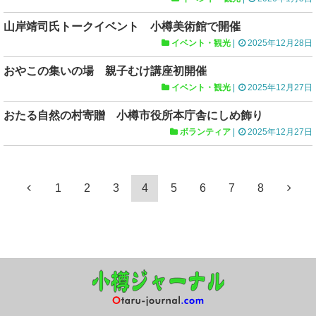
山岸靖司氏トークイベント 小樽美術館で開催
イベント・観光
|
2025年12月28日
おやこの集いの場 親子むけ講座初開催
イベント・観光
|
2025年12月27日
おたる自然の村寄贈 小樽市役所本庁舎にしめ飾り
ボランティア
|
2025年12月27日
1
2
3
4
5
6
7
8