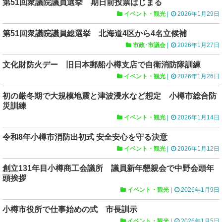
第51回衆議院議員選挙 期日前投票はじまる
イベント・観光
|
2026年1月29日
第51回衆議院議員総選挙 北海道4区から4名立候補
市政･市議会
|
2026年1月27日
文化財防火デー 旧日本郵船小樽支店で自衛消防隊訓練
イベント・観光
|
2026年1月26日
初の厳冬期で大規模地震と津波浸水など想定 小樽市総合防
災訓練
イベント・観光
|
2026年1月14日
令和8年小樽市消防出初式 安全安心を守る決意
イベント・観光
|
2026年1月12日
創立131年目小樽商工会議所 議員新年懇親会で中野会頭年
頭挨拶
イベント・観光
|
2026年1月9日
小樽市役所で仕事始めの式 市長訓示
イベント・観光
|
2026年1月5日